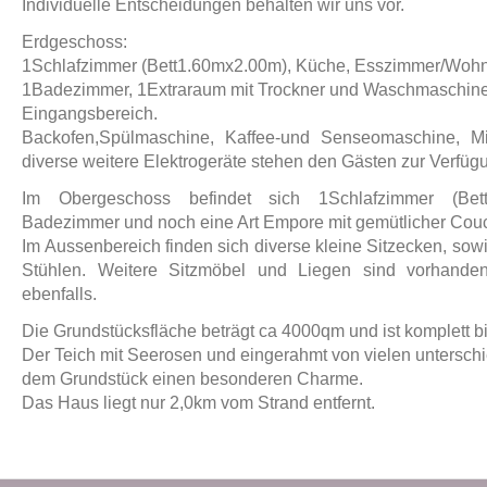
Individuelle Entscheidungen behalten wir uns vor.
Erdgeschoss:
1Schlafzimmer (Bett1.60mx2.00m), Küche, Esszimmer/Woh
1Badezimmer, 1Extraraum mit Trockner und Waschmaschine
Eingangsbereich.
Backofen,Spülmaschine, Kaffee-und Senseomaschine, Mi
diverse weitere Elektrogeräte stehen den Gästen zur Verfüg
Im Obergeschoss befindet sich 1Schlafzimmer (Bet
Badezimmer und noch eine Art Empore mit gemütlicher Cou
Im Aussenbereich finden sich diverse kleine Sitzecken, sowi
Stühlen. Weitere Sitzmöbel und Liegen sind vorhanden
ebenfalls.
Die Grundstücksfläche beträgt ca 4000qm und ist komplett b
Der Teich mit Seerosen und eingerahmt von vielen unterschi
dem Grundstück einen besonderen Charme.
Das Haus liegt nur 2,0km vom Strand entfernt.