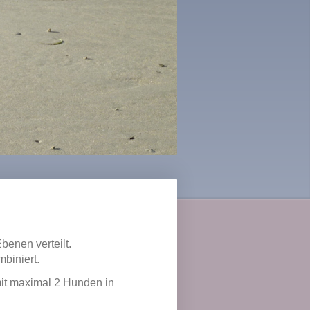
benen verteilt.
biniert.
it maximal 2 Hunden in