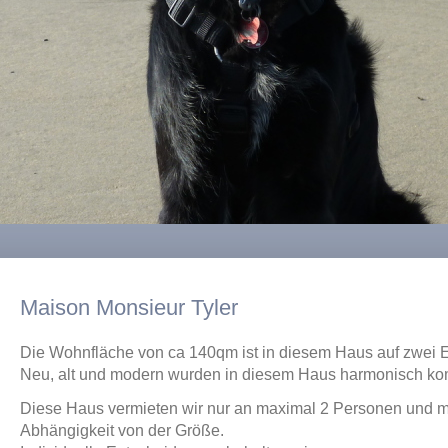
Maison Monsieur Tyler
Die Wohnfläche von ca 140qm ist in diesem Haus auf zwei E
Neu, alt und modern wurden in diesem Haus harmonisch kom
Diese Haus vermieten wir nur an maximal 2 Personen und m
Abhängigkeit von der Größe.